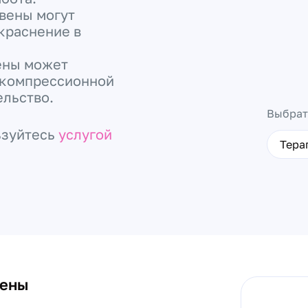
вены могут
окраснение в
ены может
 компрессионной
ельство.
Выбрат
ьзуйтесь
услугой
Тера
вены