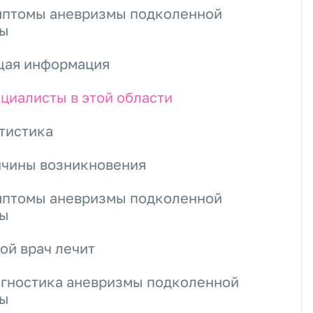
птомы аневризмы подколенной
ны
ая информация
циалисты в этой области
тистика
чины возникновения
птомы аневризмы подколенной
ны
ой врач лечит
гностика аневризмы подколенной
ны