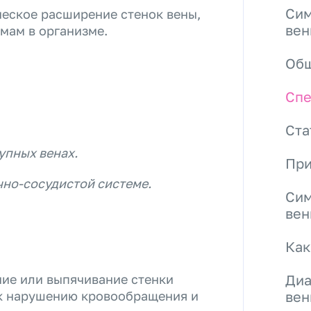
Сим
ческое расширение стенок вены,
ве
мам в организме.
Общ
Спе
Ста
упных венах.
При
чно-сосудистой системе.
Сим
ве
Как
ие или выпячивание стенки
Диа
 к нарушению кровообращения и
ве