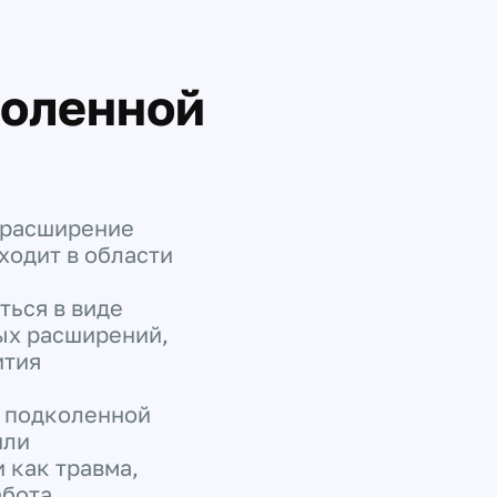
коленной
 расширение
ходит в области
ться в виде
ых расширений,
ития
 подколенной
или
 как травма,
бота.