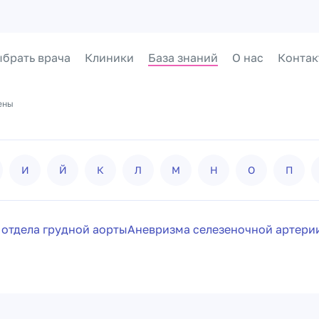
брать врача
Клиники
База знаний
О нас
Контак
ены
И
Й
К
Л
М
Н
О
П
отдела грудной аорты
Аневризма селезеночной артери