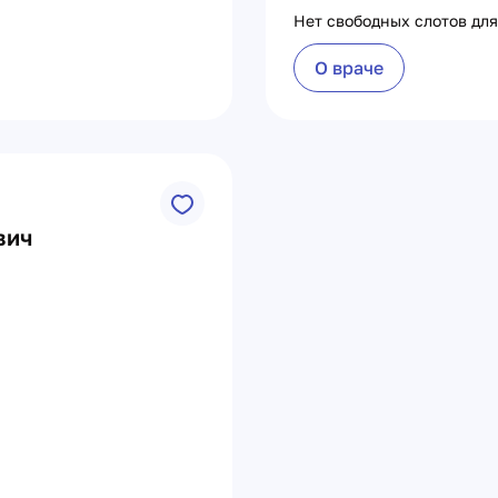
Нет свободных слотов для
О враче
вич