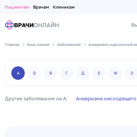
Пациентам
Врачам
Клиникам
ВРАЧИ
ОНЛАЙН
Вы
Главная
База знаний
Заболевания
Аневризма подколенной в
А
Б
В
Г
Д
Е
Ж
З
Другие заболевания на А:
Аневризма нисходящего 