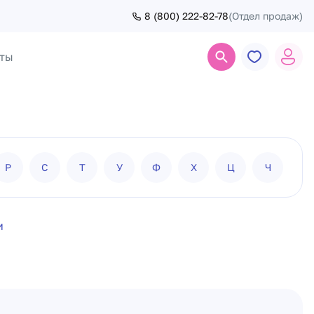
8 (800) 222-82-78
(Отдел продаж)
ты
Поиск
Р
С
Т
У
Ф
Х
Ц
Ч
Ш
и