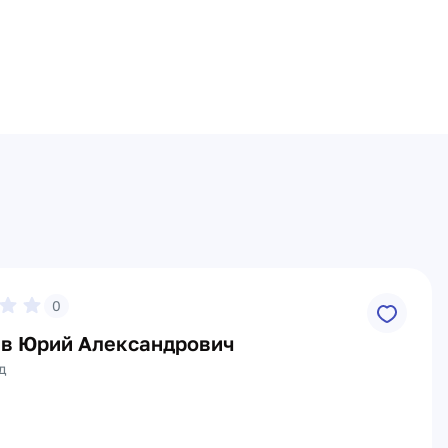
0
в Юрий Александрович
д