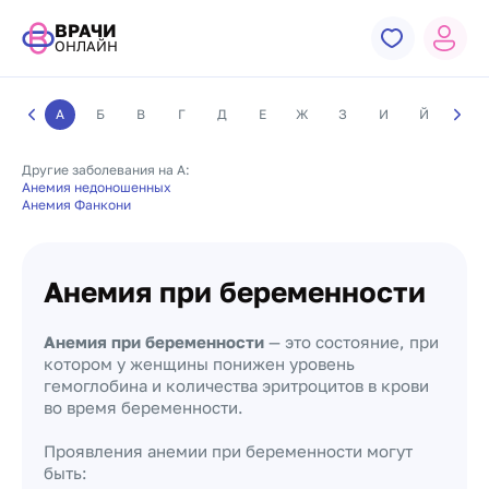
ВРАЧИ
ОНЛАЙН
А
Б
В
Г
Д
Е
Ж
З
И
Й
К
Другие заболевания на А:
Анемия недоношенных
Анемия Фанкони
Анемия при беременности
Анемия при беременности
— это состояние, при
котором у женщины понижен уровень
гемоглобина и количества эритроцитов в крови
во время беременности.
Проявления анемии при беременности могут
быть: