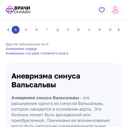
ВРАЧИ
ОНЛАЙН
А
Б
В
Г
Д
Е
Ж
З
И
Й
К
Другие заболевания на А:
Аневризма сердца
Аневризмы сосудов головного мозга
Аневризма синуса
Вальсальвы
Аневризма синуса Вальсальвы
- это
расширение одного из синусов Вальсальвы,
которое находится в основании аорты. Эта
болезнь может быть врожденной или
приобретенной. Причинами ее возникновения
могут быть патологии соединительной ткани,