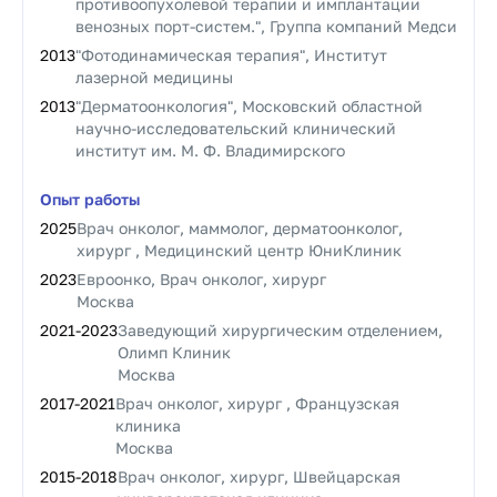
противоопухолевой терапии и имплантации
венозных порт-систем.", Группа компаний Медси
2013
"Фотодинамическая терапия", Институт
лазерной медицины
2013
"Дерматоонкология", Московский областной
научно-исследовательский клинический
институт им. М. Ф. Владимирского
Опыт работы
2025
Врач онколог, маммолог, дерматоонколог,
хирург , Медицинский центр ЮниКлиник
2023
Евроонко, Врач онколог, хирург
Москва
2021
-
2023
Заведующий хирургическим отделением,
Олимп Клиник
Москва
2017
-
2021
Врач онколог, хирург , Французская
клиника
Москва
2015
-
2018
Врач онколог, хирург, Швейцарская