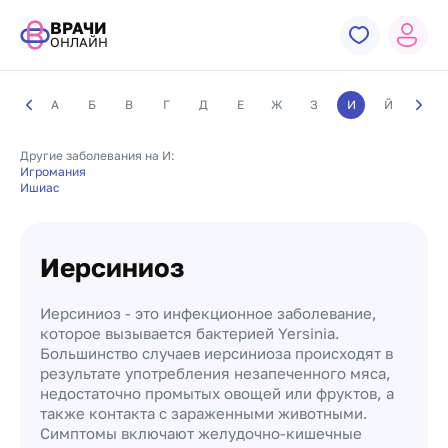
ВРАЧИ
ОНЛАЙН
А
Б
В
Г
Д
Е
Ж
З
И
Й
К
Другие заболевания на И:
Игромания
Ишиас
Иерсиниоз
Иерсиниоз - это инфекционное заболевание,
которое вызывается бактерией Yersinia.
Большинство случаев иерсиниоза происходят в
результате употребления незапеченного мяса,
недостаточно промытых овощей или фруктов, а
также контакта с зараженными животными.
Симптомы включают желудочно-кишечные