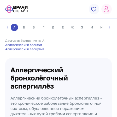
ВРАЧИ
ОНЛАЙН
А
Б
В
Г
Д
Е
Ж
З
И
Й
К
Другие заболевания на А:
Аллергический бронхит
Аллергический васкулит
Аллергический
бронхолёгочный
аспергиллёз
Аллергический бронхолёгочный аспергиллёз –
это хроническое заболевание бронхолегочной
системы, обусловленное поражением
дыхательных путей грибами аспергиллами и