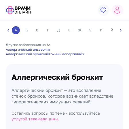
ВРАЧИ
ОНЛАЙН
А
Б
В
Г
Д
Е
Ж
З
И
Й
К
Другие заболевания на А:
Аллергический альвеолит
Аллергический бронхолёгочный аспергиллёз
Аллергический бронхит
Аллергический бронхит — это воспаление
стенок бронхов, которое возникает вследствие
гиперергических иммунных реакций.
Остались вопросы по теме - воспользуйтесь
услугой телемедицины.