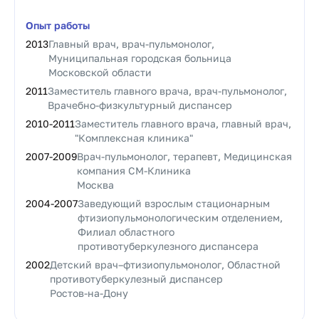
Опыт работы
2013
Главный врач, врач-пульмонолог,
Муниципальная городская больница
Московской области
2011
Заместитель главного врача, врач-пульмонолог,
Врачебно-физкультурный диспансер
2010
-
2011
Заместитель главного врача, главный врач,
"Комплексная клиника"
2007
-
2009
Врач-пульмонолог, терапевт, Медицинская
компания СМ-Клиника
Москва
2004
-
2007
Заведующий взрослым стационарным
фтизиопульмонологическим отделением,
Филиал областного
противотуберкулезного диспансера
2002
Детский врач–фтизиопульмонолог, Областной
противотуберкулезный диспансер
Ростов-на-Дону