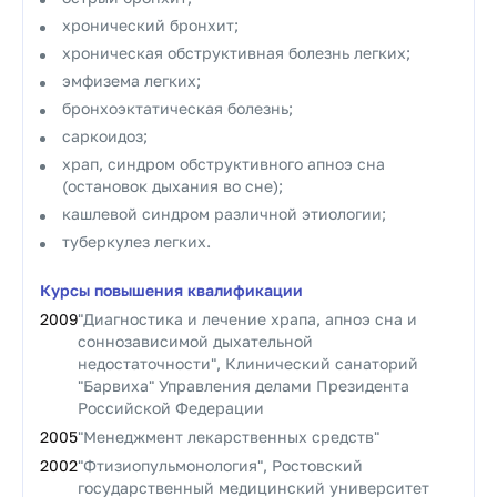
хронический бронхит;
хроническая обструктивная болезнь легких;
эмфизема легких;
бронхоэктатическая болезнь;
саркоидоз;
храп, синдром обструктивного апноэ сна
(остановок дыхания во сне);
кашлевой синдром различной этиологии;
туберкулез легких.
Курсы повышения квалификации
2009
"Диагностика и лечение храпа, апноэ сна и
соннозависимой дыхательной
недостаточности", Клинический санаторий
"Барвиха" Управления делами Президента
Российской Федерации
2005
"Менеджмент лекарственных средств"
2002
"Фтизиопульмонология", Ростовский
государственный медицинский университет