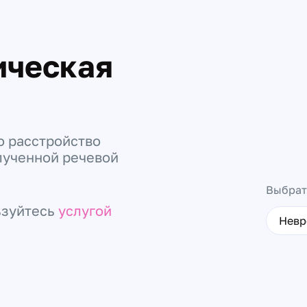
ическая
о расстройство
лученной речевой
Выбрат
ьзуйтесь
услугой
Невр