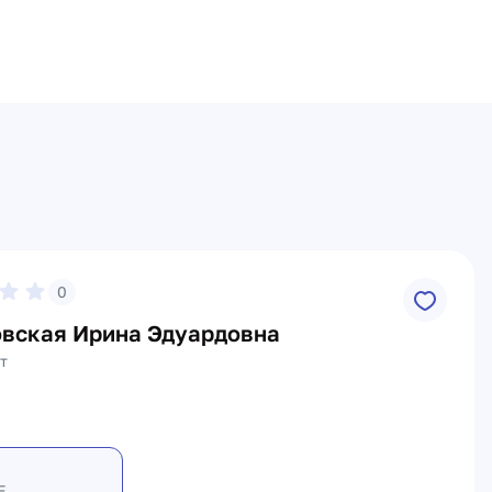
0
вская Ирина Эдуардовна
т
Е