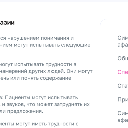
фазии
Сим
тся нарушением понимания и
афа
янием могут испытывать следующие
Общ
могут испытывать трудности в
намерений других людей. Они могут
Спе
ечь или понять содержание
Ста
в: Пациенты могут испытывать
При
и звуков, что может затруднять их
или предложения.
Сим
афа
иенты могут иметь трудности с