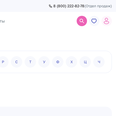
8 (800) 222-82-78
(Отдел продаж)
ты
Поиск
Р
С
Т
У
Ф
Х
Ц
Ч
Ш