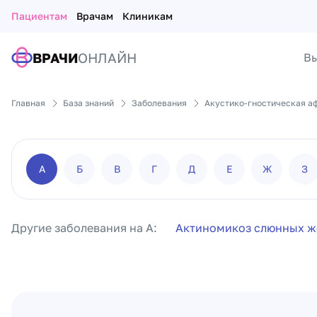
Пациентам
Врачам
Клиникам
ВРАЧИ
ОНЛАЙН
Вы
Главная
База знаний
Заболевания
Акустико-гностическая а
А
Б
В
Г
Д
Е
Ж
З
Другие заболевания на А:
Актиномикоз слюнных ж