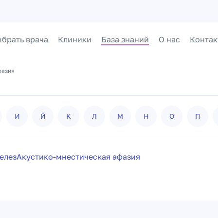
брать врача
Клиники
База знаний
О нас
Контак
фазия
И
Й
К
Л
М
Н
О
П
елез
Акустико-мнестическая афазия