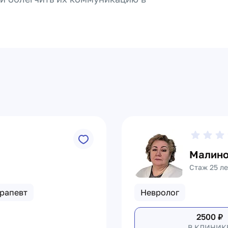
Малино
Стаж 25 ле
рапевт
Невролог
2500
₽
В КЛИНИК