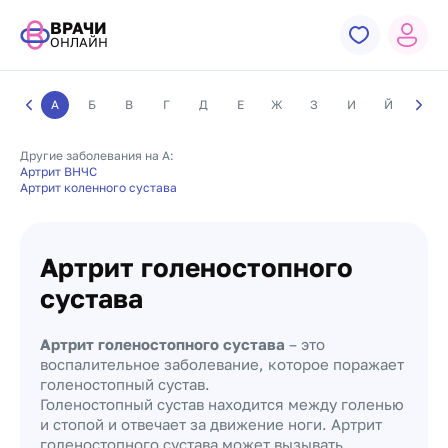
ВРАЧИ
ОНЛАЙН
А
Б
В
Г
Д
Е
Ж
З
И
Й
К
Другие заболевания на А:
Артрит ВНЧС
Артрит коленного сустава
Артрит голеностопного
сустава
Артрит голеностопного сустава
– это
воспалительное заболевание, которое поражает
голеностопный сустав.
Голеностопный сустав находится между голенью
и стопой и отвечает за движение ноги. Артрит
голеностопного сустава может вызывать