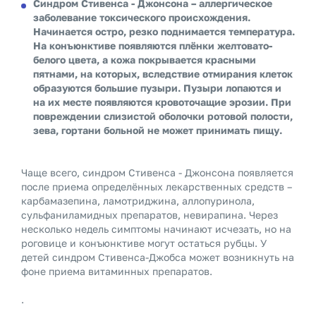
Синдром Стивенса
-
Джонсона
– аллергическое
заболевание токсического происхождения.
Начинается остро, резко поднимается температура.
На конъюнктиве появляются плёнки желтовато-
белого цвета, а кожа покрывается красными
пятнами, на которых, вследствие отмирания клеток
образуются большие пузыри. Пузыри лопаются и
на их месте появляются кровоточащие эрозии. При
повреждении слизистой оболочки ротовой полости,
зева, гортани больной не может принимать пищу.
Чаще всего, синдром Стивенса - Джонсона появляется
после приема определённых лекарственных средств –
карбамазепина, ламотриджина, аллопуринола,
сульфаниламидных препаратов, невирапина. Через
несколько недель симптомы начинают исчезать, но на
роговице и конъюнктиве могут остаться рубцы. У
детей синдром Стивенса-Джобса может возникнуть на
фоне приема витаминных препаратов.
.