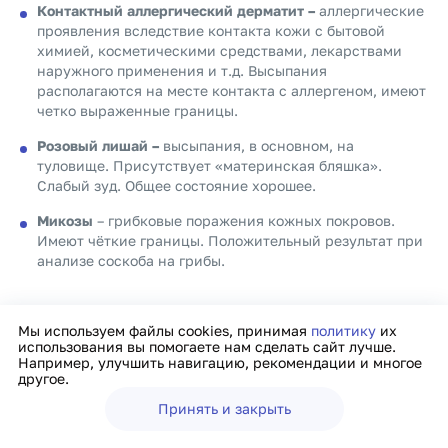
Контактный аллергический дерматит –
аллергические
проявления вследствие контакта кожи с бытовой
химией, косметическими средствами, лекарствами
наружного применения и т.д. Высыпания
располагаются на месте контакта с аллергеном, имеют
четко выраженные границы.
Розовый лишай –
высыпания, в основном, на
туловище. Присутствует «материнская бляшка».
Слабый зуд. Общее состояние хорошее.
Микозы
– грибковые поражения кожных покровов.
Имеют чёткие границы. Положительный результат при
анализе соскоба на грибы.
Мы используем файлы cookies, принимая
политику
их
Профилактика токсидермии
использования вы помогаете нам сделать сайт лучше.
Например, улучшить навигацию, рекомендации и многое
другое.
Для профилактики заболевания рекомендуют исключить
Принять и закрыть
из рациона продукты, содержащие:
Ещё
Врачи
Клиники
Поиск