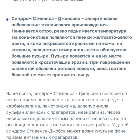
Синдром Стивенса
-
Джонсона
– аллергическое
заболевание токсического происхождения.
Начинается остро, резко поднимается температура.
На конъюнктиве появляются плёнки желтовато-белого
цвета, а кожа покрывается красными пятнами, на
которых, вследствие отмирания клеток образуются
большие пузыри. Пузыри лопаются и на их месте
появляются кровоточащие эрозии. При повреждении
слизистой оболочки ротовой полости, зева, гортани
больной не может принимать пищу.
Чаще всего, синдром Стивенса - Джонсона появляется
после приема определённых лекарственных средств –
карбамазепина, ламотриджина, аллопуринола,
сульфаниламидных препаратов, невирапина. Через
несколько недель симптомы начинают исчезать, но на
роговице и конъюнктиве могут остаться рубцы. У детей
синдром Стивенса-Джобса может возникнуть на фоне
приема витаминных препаратов.