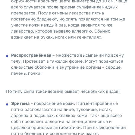
окружности красного цвета диаметром до 10 см. Чаще
всего случается после приема сульфаниламидных
препаратов. После отмены лекарства пятна
постепенно бледнеют, но опять появляются на том же
участке кожи каждый раз, когда вводится то же
лекарство, которое вызвало аллергию. Обычно
возникает на руках, ногах или гениталиях.
Распространённая
– множество высыпаний по всему
телу. Протекает в тяжелой форме. Могут поражаться
слизистые оболочки и внутренние органы – сердце,
печень, почки.
По типу сыпи токсидермия бывает нескольких видов:
Эритема
– покраснение кожи. Пигментированные
пятна располагаются на лице, туловище, ногах,
ладонях и подошвах, складках кожи. Так чаще всего
себя проявляет аллергия на пенициллиновые и
цефалоспориновые антибиотики. При выздоровлении
пятна бледнеют и со временем исчезают.