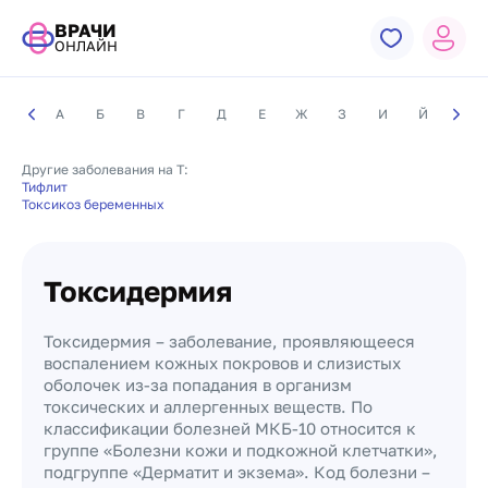
ВРАЧИ
ОНЛАЙН
А
Б
В
Г
Д
Е
Ж
З
И
Й
К
Другие заболевания на Т:
Тифлит
Токсикоз беременных
Токсидермия
Токсидермия – заболевание, проявляющееся
воспалением кожных покровов и слизистых
оболочек из-за попадания в организм
токсических и аллергенных веществ. По
классификации болезней МКБ-10 относится к
группе «Болезни кожи и подкожной клетчатки»,
подгруппе «Дерматит и экзема». Код болезни –