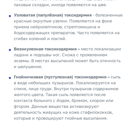
паховые складки, иногда появляются на шее.
Узловатая (папулёзная) токсидермия
- болезненные
красные округлые узелки. Появляются на фоне
приема нейролептиков, стрептомицина и
йодосодержащих препаратов. Часто появляется на
сгибах коленей и локтей.
Везикулезная токсикодермия –
место локализации
ладони и подошвы ног. Схожа с проявлением
экземы. В местах высыпаний может быть отечность
и шелушение.
Гнойничковая (пустулезная) токсикодермия –
сыпь
в виде небольших пузырьков. Локализируется на
спине, лице груди. Внутри пузырьков содержимое
желтого цвета. Такая сыпь появляется после
контакта больного с йодом, бромом, хлором или
фтором. Данные вещества активизируют
деятельность живущих на коже стафилококков,
которые и провоцируют гнойные высыпания.