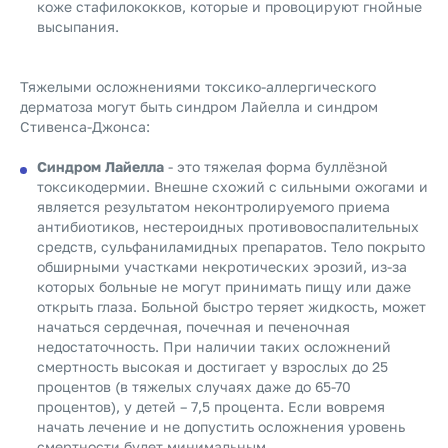
коже стафилококков, которые и провоцируют гнойные
высыпания.
Тяжелыми осложнениями токсико-аллергического
дерматоза могут быть синдром Лайелла и синдром
Стивенса-Джонса:
Синдром Лайелла
- это тяжелая форма буллёзной
токсикодермии. Внешне схожий с сильными ожогами и
является результатом неконтролируемого приема
антибиотиков, нестероидных противовоспалительных
средств, сульфаниламидных препаратов. Тело покрыто
обширными участками некротических эрозий, из-за
которых больные не могут принимать пищу или даже
открыть глаза. Больной быстро теряет жидкость, может
начаться сердечная, почечная и печеночная
недостаточность. При наличии таких осложнений
смертность высокая и достигает у взрослых до 25
процентов (в тяжелых случаях даже до 65-70
процентов), у детей – 7,5 процента. Если вовремя
начать лечение и не допустить осложнения уровень
смертности будет минимальным.