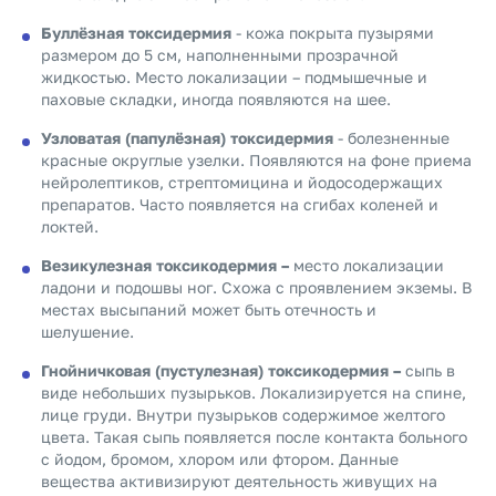
Буллёзная токсидермия
- кожа покрыта пузырями
размером до 5 см, наполненными прозрачной
жидкостью. Место локализации – подмышечные и
паховые складки, иногда появляются на шее.
Узловатая (папулёзная) токсидермия
- болезненные
красные округлые узелки. Появляются на фоне приема
нейролептиков, стрептомицина и йодосодержащих
препаратов. Часто появляется на сгибах коленей и
локтей.
Везикулезная токсикодермия –
место локализации
ладони и подошвы ног. Схожа с проявлением экземы. В
местах высыпаний может быть отечность и
шелушение.
Гнойничковая (пустулезная) токсикодермия –
сыпь в
виде небольших пузырьков. Локализируется на спине,
лице груди. Внутри пузырьков содержимое желтого
цвета. Такая сыпь появляется после контакта больного
с йодом, бромом, хлором или фтором. Данные
вещества активизируют деятельность живущих на