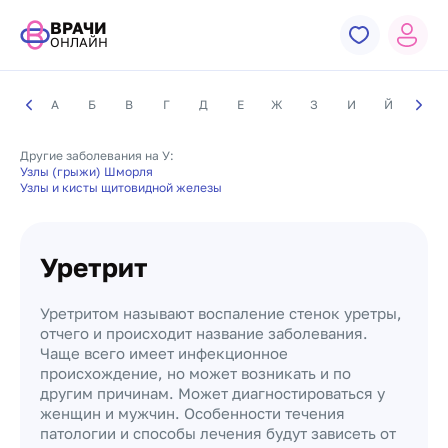
ВРАЧИ
ОНЛАЙН
А
Б
В
Г
Д
Е
Ж
З
И
Й
К
Другие заболевания на У:
Узлы (грыжи) Шморля
Узлы и кисты щитовидной железы
Уретрит
Уретритом называют воспаление стенок уретры,
отчего и происходит название заболевания.
Чаще всего имеет инфекционное
происхождение, но может возникать и по
другим причинам. Может диагностироваться у
женщин и мужчин. Особенности течения
патологии и способы лечения будут зависеть от