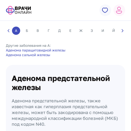
ВРАЧИ
ОНЛАЙН
А
Б
В
Г
Д
Е
Ж
З
И
Й
К
Другие заболевания на А:
Аденома паращитовидной железы
Аденома сальной железы
Аденома предстательной
железы
Аденома предстательной железы, также
известная как гиперплазия предстательной
железы, может быть закодирована с помощью
международной классификации болезней (МКБ)
под кодом N40.