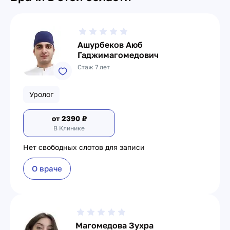
Ашурбеков Аюб
Гаджимагомедович
Стаж 7 лет
Уролог
от
2390
₽
В Клинике
Нет свободных слотов для записи
О враче
Магомедова Зухра