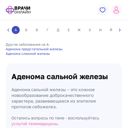
ВРАЧИ
ОНЛАЙН
А
Б
В
Г
Д
Е
Ж
З
И
Й
К
Другие заболевания на А:
Аденома предстательной железы
Аденома слюнной железы
Аденома сальной железы
Аденома сальной железы ‒ это кожное
новообразование доброкачественного
характера, развивающееся из эпителия
протоков себожелез.
Остались вопросы по теме - воспользуйтесь
услугой телемедицины.