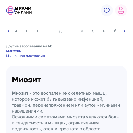
ВРАЧИ
ОНЛАЙН
А
Б
В
Г
Д
Е
Ж
З
И
Й
К
Другие заболевания на М:
Мигрень
Мышечная дистрофия
Миозит
Миозит
- это воспаление скелетных мышц,
которое может быть вызвано инфекцией,
травмой, перенапряжением или аутоиммунными
нарушениями.
Основными симптомами миозита являются боль
и тендерность в мышцах, ограниченная
подвижность, отек и краснота в области