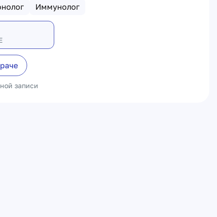
онолог
Иммунолог
Е
враче
ьной записи