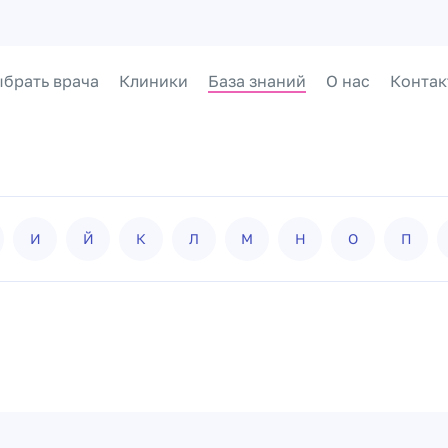
брать врача
Клиники
База знаний
О нас
Контак
И
Й
К
Л
М
Н
О
П