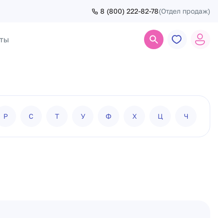
8 (800) 222-82-78
(Отдел продаж)
ты
Поиск
Р
С
Т
У
Ф
Х
Ц
Ч
Ш