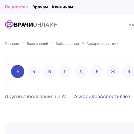
Пациентам
Врачам
Клиникам
ВРАЧИ
ОНЛАЙН
Вы
Главная
База знаний
Заболевания
Аскаридоз легких
А
Б
В
Г
Д
Е
Ж
З
Другие заболевания на А:
Аскаридоз
Аспергиллез