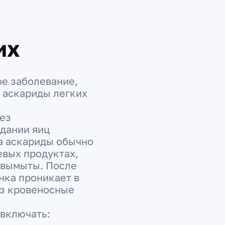
их
ое заболевание,
 аскариды легких
ез
дании яиц
а аскариды обычно
евых продуктах,
 вымыты. После
нка проникает в
ез кровеносные
 включать: