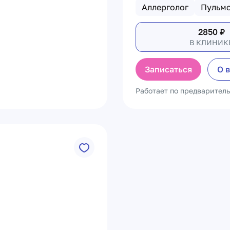
Аллерголог
Пульм
2850
₽
В КЛИНИК
Записаться
О 
Работает по предварител