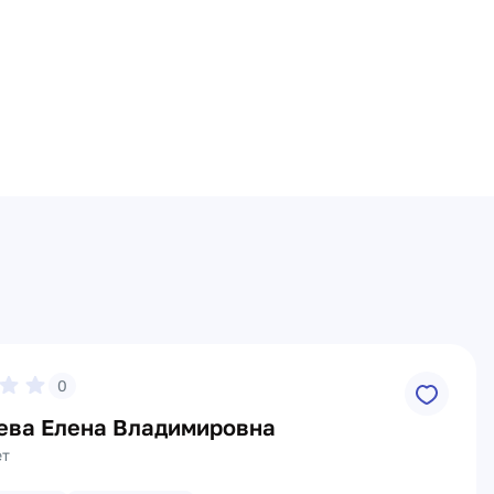
0
ева Елена Владимировна
ет