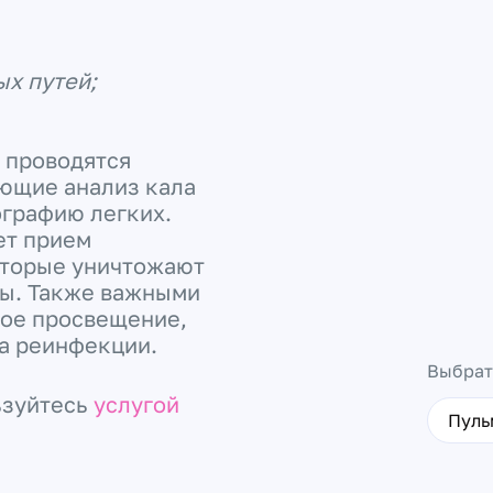
ых путей;
 проводятся
ющие анализ кала
ографию легких.
ет прием
оторые уничтожают
ды. Также важными
ное просвещение,
а реинфекции.
Выбрат
ьзуйтесь
услугой
Пуль