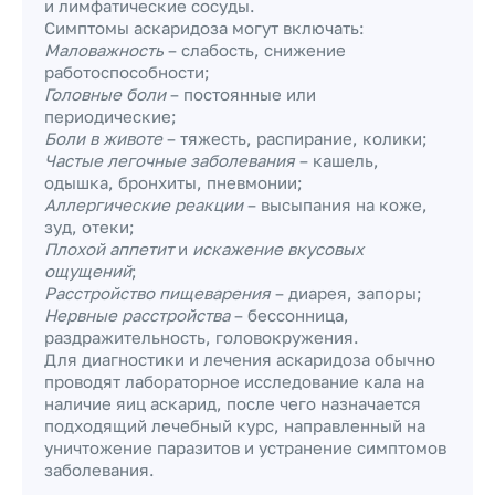
и лимфатические сосуды.
Симптомы аскаридоза могут включать:
Маловажность
– слабость, снижение
работоспособности;
Головные боли
– постоянные или
периодические;
Боли в животе
– тяжесть, распирание, колики;
Частые легочные заболевания
– кашель,
одышка, бронхиты, пневмонии;
Аллергические реакции
– высыпания на коже,
зуд, отеки;
Плохой аппетит
и
искажение вкусовых
ощущений
;
Расстройство пищеварения
– диарея, запоры;
Нервные расстройства
– бессонница,
раздражительность, головокружения.
Для диагностики и лечения аскаридоза обычно
проводят лабораторное исследование кала на
наличие яиц аскарид, после чего назначается
подходящий лечебный курс, направленный на
уничтожение паразитов и устранение симптомов
заболевания.