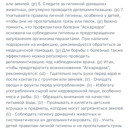
или землей. (p) 6. Следите за гигиеной домашних
животных, регулярно проводите дегельминтизацию. (p) 7.
Учитывайте правила личной гигиены, особенно у детей,
чтобы они не проглатывали грязь или песок. (p) Важно
помнить, что профилактика болезни "Аскаридоз"
основана на соблюдении гигиены и предотвращении
загрязнения организма паразитами. При наличии
подозрения на инфекцию, рекомендуется обратиться за
медицинской помощью. (p) Для борьбы с болезнью также
эффективно можно регулярно проводить
дегельминтизацию под наблюдением врача. (p) Итак,
чтобы предотвратить возникновение "Аскаридоза",
рекомендуется: (ul) - Тщательно мыть руки перед едой и
после контакта с грунтом или землей. (li) - Очищать
овощи и фрукты перед употреблением. (li) - Избегать
употребления сырой или недоваренной пищи, особенно
мяса и рыбы. (li) - Обращать внимание на качество
питьевой воды. (li) - Промывать и кипятить детские
игрушки и предметы, которые могут загрязняться землей.
(li) - Соблюдать гигиену домашних животных и
систематически их дегельминтизировать. (li) - Учить
детей правилам личной гигиены и не проглатывать грязь