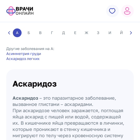
ВРАЧИ
ОНЛАЙН
А
Б
В
Г
Д
Е
Ж
З
И
Й
К
Другие заболевания на А:
Асимметрия груди
Аскаридоз легких
Аскаридоз
Аскаридоз
– это паразитарное заболевание,
вызванное глистами – аскаридами.
При аскаридозе человек заражается, поглощая
яйца аскарид с пищей или водой, содержащей
их. В кишечнике яйца превращаются в личинки,
которые проникают в стенку кишечника и
мигрируют по телу через кровеносную систему