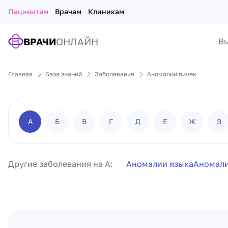
Пациентам
Врачам
Клиникам
ВРАЧИ
ОНЛАЙН
Вы
Главная
База знаний
Заболевания
Аномалии яичек
А
Б
В
Г
Д
Е
Ж
З
Другие заболевания на А:
Аномалии языка
Аномали