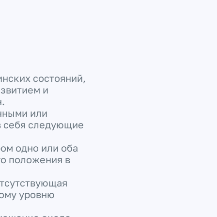
к
инских состояний,
звитием и
.
нными или
в себя следующие
ром одно или оба
го положения в
отсутствующая
кому уровню