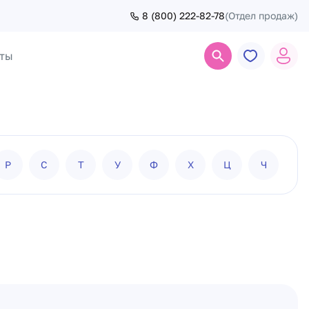
8 (800) 222-82-78
(Отдел продаж)
ты
Поиск
Р
С
Т
У
Ф
Х
Ц
Ч
Ш