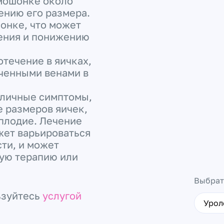
 мошонке около
ению его размера.
онке, что может
ения и понижению
отечение в яичках,
иченными венами в
зличные симптомы,
 размеров яичек,
плодие. Лечение
жет варьироваться
сти, и может
ую терапию или
Выбрат
ьзуйтесь
услугой
Урол