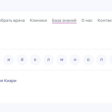
брать врача
Клиники
База знаний
О нас
Контак
И
Й
К
Л
М
Н
О
П
я Киари