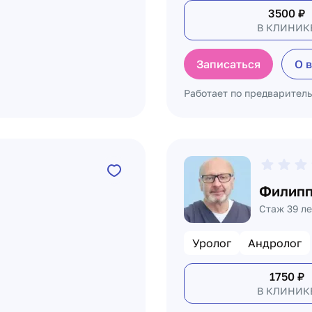
3500
₽
В КЛИНИК
Записаться
О 
Работает по предварител
Филипп
Стаж 39 ле
Уролог
Андролог
1750
₽
В КЛИНИК