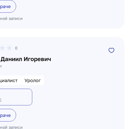
враче
ьной записи
0
 Даниил Игоревич
т
циалист
Уролог
Е
враче
ьной записи