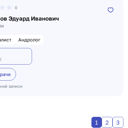
0
ов Эдуард Иванович
да
алист
Андролог
Е
враче
ьной записи
1
2
3