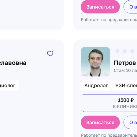
Записаться
О 
Работает по предварител
славовна
Петров
Стаж 10 ле
циолог
Андролог
УЗИ-спе
1500
₽
В КЛИНИК
Записаться
О 
Работает по предварител