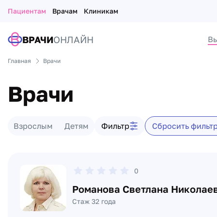
Пациентам
Врачам
Клиникам
ВРАЧИ
ОНЛАЙН
Вы
Главная
Врачи
Врачи
Фильтр врачей
Взрослым
Детям
Фильтр
Сбросить фильт
Список врачей
0
Романова Светлана Николае
Стаж 32 года