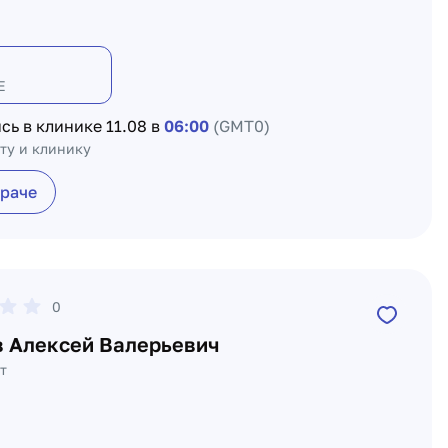
Е
сь в клинике
11.08 в
06:00
(GMT0)
ту и клинику
враче
0
в Алексей Валерьевич
т