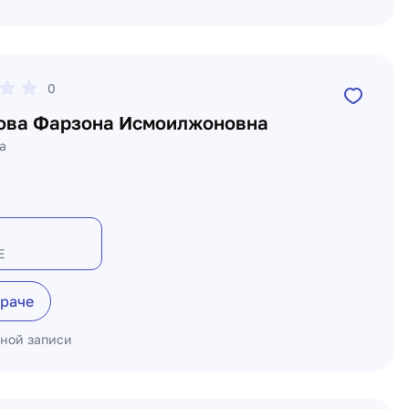
0
ова Фарзона Исмоилжоновна
а
Е
враче
ьной записи