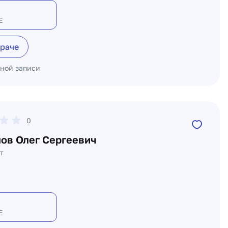
Е
враче
ьной записи
0
ов Олег Сергеевич
т
Е