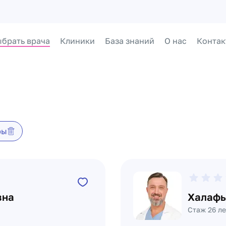
брать врача
Клиники
База знаний
О нас
Контак
ры
вна
Халафь
Стаж 26 ле