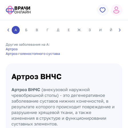
ВРАЧИ
ОНЛАЙН
А
Б
В
Г
Д
Е
Ж
З
И
Й
К
Другие заболевания на А:
Артроз
Артроз голеностопного сустава
Артроз ВНЧС
Артроз ВНЧС
(внекузовой наружной
чревобрюшной стопы) - это дегенеративное
заболевание суставов нижних конечностей, в
результате которого происходит повреждение и
разрушение хрящевой ткани, а также
изменения в структуре и функционировании
суставных элементов.