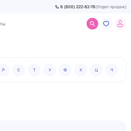
8 (800) 222-82-78
(Отдел продаж)
ты
Поиск
Р
С
Т
У
Ф
Х
Ц
Ч
Ш