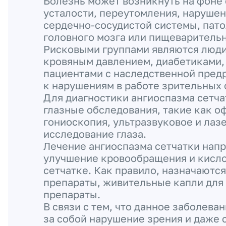
Болезнь может возникнуть на фоне 
усталости, переутомления, нарушен
сердечно-сосудистой системы, пато
головного мозга или пищеваритель
Рисковыми группами являются люд
кровяным давлением, диабетиками,
пациентами с наследственной пре
к нарушениям в работе зрительных 
Для диагностики ангиоспазма сетча
глазные обследования, такие как о
гониоскопия, ультразвуковое и лаз
исследование глаза.
Лечение ангиоспазма сетчатки напр
улучшение кровообращения и кисло
сетчатке. Как правило, назначаютс
препараты, живительные капли для 
препараты.
В связи с тем, что данное заболева
за собой нарушение зрения и даже 