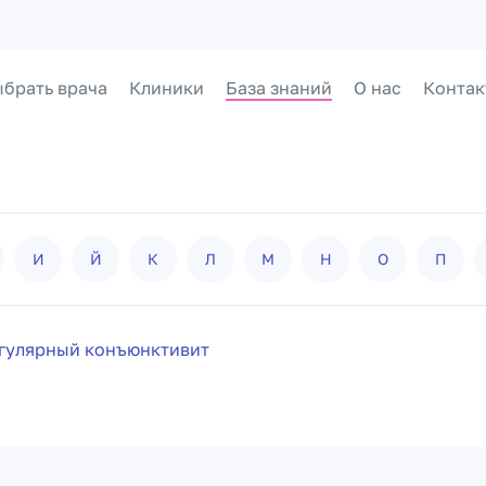
брать врача
Клиники
База знаний
О нас
Контак
И
Й
К
Л
М
Н
О
П
гулярный конъюнктивит