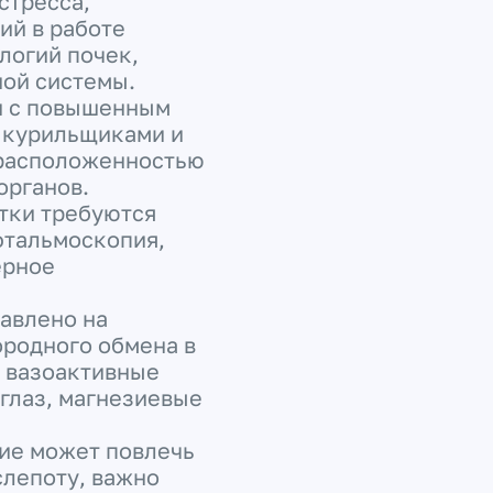
стресса,
ий в работе
логий почек,
ной системы.
и с повышенным
 курильщиками и
драсположенностью
органов.
тки требуются
фтальмоскопия,
ерное
авлено на
родного обмена в
я вазоактивные
глаз, магнезиевые
ние может повлечь
слепоту, важно