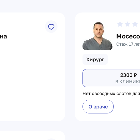
на
Мосесо
Стаж 17 ле
Хирург
2300
₽
В КЛИНИК
Нет свободных слотов для
О враче