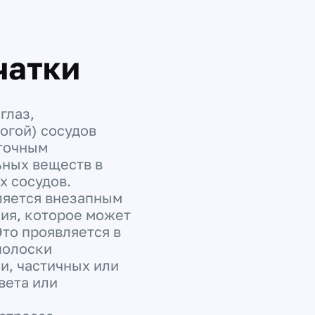
чатки
глаз,
огой) сосудов
аточным
ьных веществ в
х сосудов.
ляется внезапным
ия, которое может
 Это проявляется в
полоски
и, частичных или
вета или