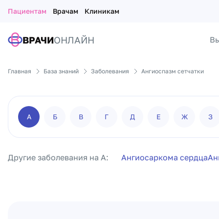
Пациентам
Врачам
Клиникам
ВРАЧИ
ОНЛАЙН
Вы
Главная
База знаний
Заболевания
Ангиоспазм сетчатки
А
Б
В
Г
Д
Е
Ж
З
Другие заболевания на А:
Ангиосаркома сердца
Ан