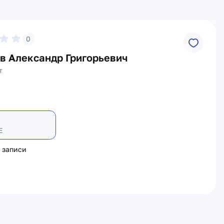
0
в Александр Григорьевич
т
Е
 записи