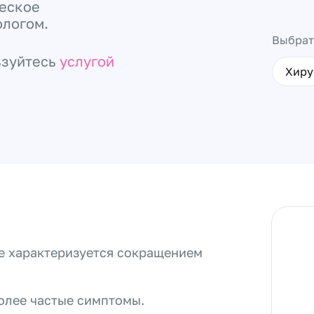
ческое
ологом.
Выбрат
ьзуйтесь
услугой
Хиру
ое характеризуется сокращением
олее частые симптомы.