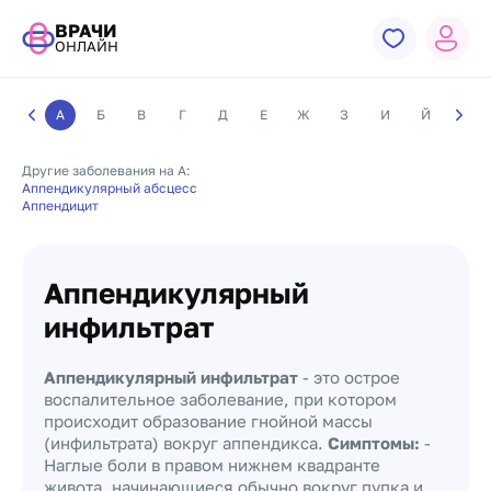
ВРАЧИ
ОНЛАЙН
А
Б
В
Г
Д
Е
Ж
З
И
Й
К
Другие заболевания на А:
Аппендикулярный абсцесс
Аппендицит
Аппендикулярный
инфильтрат
Аппендикулярный инфильтрат
- это острое
воспалительное заболевание, при котором
происходит образование гнойной массы
(инфильтрата) вокруг аппендикса.
Симптомы:
-
Наглые боли в правом нижнем квадранте
живота, начинающиеся обычно вокруг пупка и