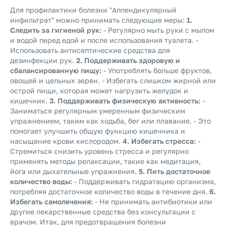
Для профилактики болезни "Аппендикулярный
инфильтрат" можно принимать следующие меры:
1.
Следить за гигиеной рук:
- Регулярно мыть руки с мылом
и водой перед едой и после использования туалета. -
Использовать антисептические средства для
дезинфекции рук.
2. Поддерживать здоровую и
сбалансированную пищу:
- Употреблять больше фруктов,
овощей и цельных зерен. - Избегать слишком жирной или
острой пищи, которая может нагрузить желудок и
кишечник.
3. Поддерживать физическую активность:
-
Заниматься регулярным умеренным физическим
упражнением, таким как ходьба, бег или плавание. - Это
помогает улучшить общую функцию кишечника и
насыщение крови кислородом.
4. Избегать стресса:
-
Стремиться снизить уровень стресса и регулярно
применять методы релаксации, такие как медитация,
йога или дыхательные упражнения.
5. Пить достаточное
количество воды:
- Поддерживать гидратацию организма,
потребляя достаточное количество воды в течение дня.
6.
Избегать самолечения:
- Не принимать антибиотики или
другие лекарственные средства без консультации с
врачом.
Итак, для предотвращения болезни