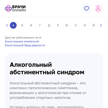
ВРАЧИ
ОНЛАЙН
А
Б
В
Г
Д
Е
Ж
З
И
Й
К
Другие заболевания на А:
Алкогольная эпилепсия
Алкогольный бред ревности
Алкогольный
абстинентный синдром
Алкогольный абстинентный синдром – это
комплекс патологических симптомов,
возникающих у алкоголиков при отказе от
употребления спиртных напитков.
Остались вопросы по теме - воспользуйтесь