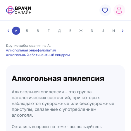
ВРАЧИ
ОНЛАЙН
А
Б
В
Г
Д
Е
Ж
З
И
Й
К
Другие заболевания на А:
Алкогольная энцефалопатия
Алкогольный абстинентный синдром
Алкогольная эпилепсия
Алкогольная эпилепсия – это группа
патологических состояний, при которых
наблюдаются судорожные или бессудорожные
приступы, связанные с употреблением
алкоголя.
Остались вопросы по теме - воспользуйтесь