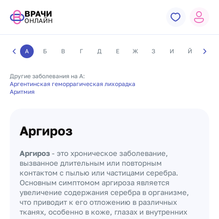
ВРАЧИ
ОНЛАЙН
А
Б
В
Г
Д
Е
Ж
З
И
Й
К
Другие заболевания на А:
Аргентинская геморрагическая лихорадка
Аритмия
Аргироз
Аргироз
- это хроническое заболевание,
вызванное длительным или повторным
контактом с пылью или частицами серебра.
Основным симптомом аргироза является
увеличение содержания серебра в организме,
что приводит к его отложению в различных
тканях, особенно в коже, глазах и внутренних