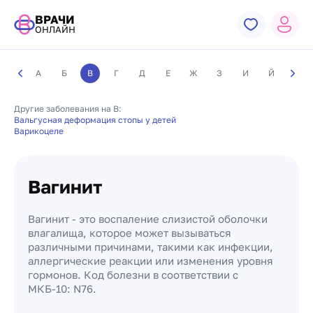
ВРАЧИ
ОНЛАЙН
А
Б
В
Г
Д
Е
Ж
З
И
Й
К
Другие заболевания на В:
Вальгусная деформация стопы у детей
Варикоцеле
Вагинит
Вагинит - это воспаление слизистой оболочки
влагалища, которое может вызываться
различными причинами, такими как инфекции,
аллергические реакции или изменения уровня
гормонов. Код болезни в соответствии с
МКБ-10: N76.