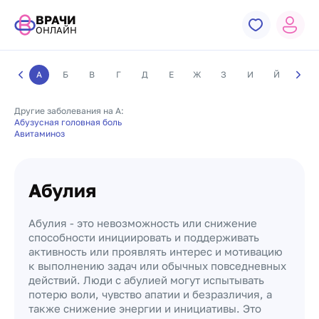
ВРАЧИ
ОНЛАЙН
А
Б
В
Г
Д
Е
Ж
З
И
Й
К
Другие заболевания на А:
Абузусная головная боль
Авитаминоз
Абулия
Абулия - это невозможность или снижение
способности инициировать и поддерживать
активность или проявлять интерес и мотивацию
к выполнению задач или обычных повседневных
действий. Люди с абулией могут испытывать
потерю воли, чувство апатии и безразличия, а
также снижение энергии и инициативы. Это