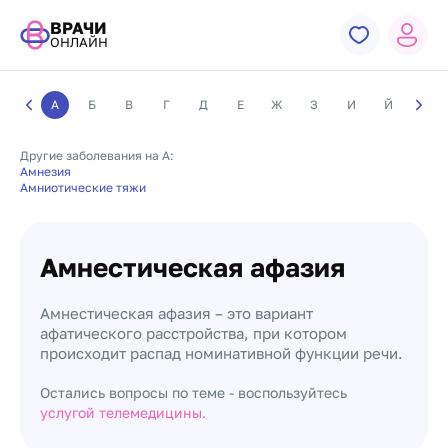
ВРАЧИ
ОНЛАЙН
А
Б
В
Г
Д
Е
Ж
З
И
Й
К
Другие заболевания на А:
Амнезия
Амниотические тяжи
Амнестическая афазия
Амнестическая афазия – это вариант
афатического расстройства, при котором
происходит распад номинативной функции речи.
Остались вопросы по теме - воспользуйтесь
услугой телемедицины.