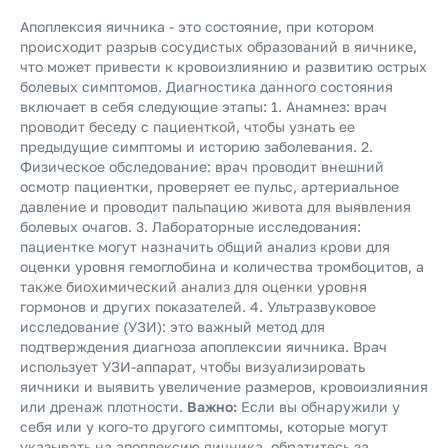
Апоплексия яичника - это состояние, при котором
происходит разрыв сосудистых образований в яичнике,
что может привести к кровоизлиянию и развитию острых
болевых симптомов. Диагностика данного состояния
включает в себя следующие этапы: 1. Анамнез: врач
проводит беседу с пациенткой, чтобы узнать ее
предыдущие симптомы и историю заболевания. 2.
Физическое обследование: врач проводит внешний
осмотр пациентки, проверяет ее пульс, артериальное
давление и проводит пальпацию живота для выявления
болевых очагов. 3. Лабораторные исследования:
пациентке могут назначить общий анализ крови для
оценки уровня гемоглобина и количества тромбоцитов, а
также биохимический анализ для оценки уровня
гормонов и других показателей. 4. Ультразвуковое
исследование (УЗИ): это важный метод для
подтверждения диагноза апоплексии яичника. Врач
использует УЗИ-аппарат, чтобы визуализировать
яичники и выявить увеличение размеров, кровоизлияния
или дренаж плотности.
Важно:
Если вы обнаружили у
себя или у кого-то другого симптомы, которые могут
указывать на апоплексию яичника, обратитесь за