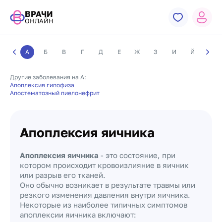
ВРАЧИ
ОНЛАЙН
А
Б
В
Г
Д
Е
Ж
З
И
Й
К
Другие заболевания на А:
Апоплексия гипофиза
Апостематозный пиелонефрит
Апоплексия яичника
Апоплексия яичника
- это состояние, при
котором происходит кровоизлияние в яичник
или разрыв его тканей.
Оно обычно возникает в результате травмы или
резкого изменения давления внутри яичника.
Некоторые из наиболее типичных симптомов
апоплексии яичника включают: