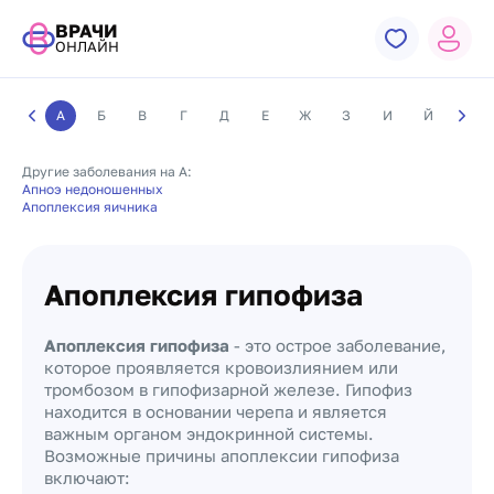
ВРАЧИ
ОНЛАЙН
А
Б
В
Г
Д
Е
Ж
З
И
Й
К
Другие заболевания на А:
Апноэ недоношенных
Апоплексия яичника
Апоплексия гипофиза
Апоплексия гипофиза
- это острое заболевание,
которое проявляется кровоизлиянием или
тромбозом в гипофизарной железе. Гипофиз
находится в основании черепа и является
важным органом эндокринной системы.
Возможные причины апоплексии гипофиза
включают: