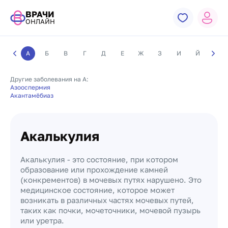
ВРАЧИ
ОНЛАЙН
А
Б
В
Г
Д
Е
Ж
З
И
Й
К
Другие заболевания на А:
Азооспермия
Акантамёбиаз
Акалькулия
Акалькулия - это состояние, при котором
образование или прохождение камней
(конкрементов) в мочевых путях нарушено. Это
медицинское состояние, которое может
возникать в различных частях мочевых путей,
таких как почки, мочеточники, мочевой пузырь
или уретра.