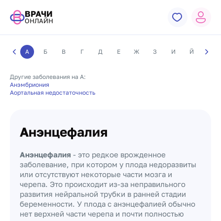
ВРАЧИ
ОНЛАЙН
А
Б
В
Г
Д
Е
Ж
З
И
Й
К
Другие заболевания на А:
Анэмбриония
Аортальная недостаточность
Анэнцефалия
Анэнцефалия
- это редкое врожденное
заболевание, при котором у плода недоразвиты
или отсутствуют некоторые части мозга и
черепа. Это происходит из-за неправильного
развития нейральной трубки в ранней стадии
беременности. У плода с анэнцефалией обычно
нет верхней части черепа и почти полностью