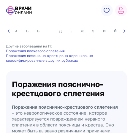
ВРАЧИ
ОНЛАЙН
А
Б
В
Г
Д
Е
Ж
З
И
Й
К
Другие заболевания на П:
Поражения плечевого сплетения
Поражения пояснично-крестцовых корешков, не
классифицированные в других рубриках
Поражения пояснично-
крестцового сплетения
Поражения пояснично-крестцового сплетения
– это неврологическое состояние, которое
характеризуется повреждением нервного
сплетения в области поясницы и крестца. Оно
может быть вызвано различными причинами,