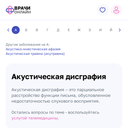
ВРАЧИ
ОНЛАЙН
А
Б
В
Г
Д
Е
Ж
З
И
Й
К
Другие заболевания на А:
Акустико-мнестическая афазия
Акустическая травма (акутравма)
Акустическая дисграфия
Акустическая дисграфия – это парциальное
расстройство функции письма, обусловленное
недостаточностью слухового восприятия.
Остались вопросы по теме - воспользуйтесь
услугой телемедицины.