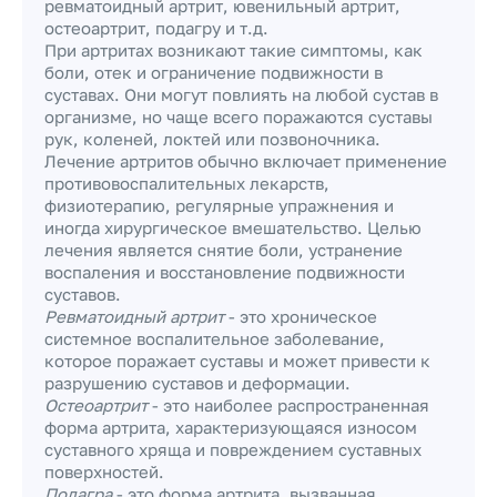
ревматоидный артрит, ювенильный артрит,
остеоартрит, подагру и т.д.
При артритах возникают такие симптомы, как
боли, отек и ограничение подвижности в
суставах. Они могут повлиять на любой сустав в
организме, но чаще всего поражаются суставы
рук, коленей, локтей или позвоночника.
Лечение артритов обычно включает применение
противовоспалительных лекарств,
физиотерапию, регулярные упражнения и
иногда хирургическое вмешательство. Целью
лечения является снятие боли, устранение
воспаления и восстановление подвижности
суставов.
Ревматоидный артрит
- это хроническое
системное воспалительное заболевание,
которое поражает суставы и может привести к
разрушению суставов и деформации.
Остеоартрит
- это наиболее распространенная
форма артрита, характеризующаяся износом
суставного хряща и повреждением суставных
поверхностей.
Подагра
- это форма артрита, вызванная