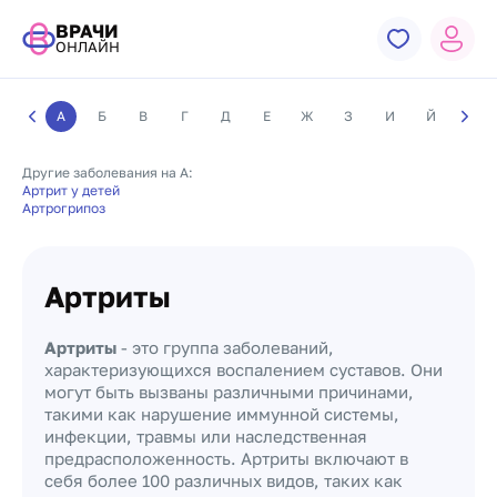
ВРАЧИ
ОНЛАЙН
А
Б
В
Г
Д
Е
Ж
З
И
Й
К
Другие заболевания на А:
Артрит у детей
Артрогрипоз
Артриты
Артриты
- это группа заболеваний,
характеризующихся воспалением суставов. Они
могут быть вызваны различными причинами,
такими как нарушение иммунной системы,
инфекции, травмы или наследственная
предрасположенность. Артриты включают в
себя более 100 различных видов, таких как