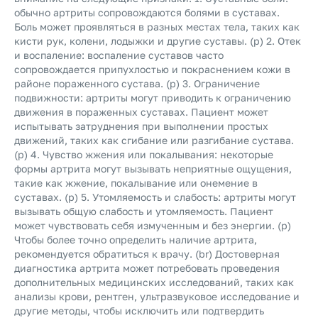
обычно артриты сопровождаются болями в суставах.
Боль может проявляться в разных местах тела, таких как
кисти рук, колени, лодыжки и другие суставы. (p) 2. Отек
и воспаление: воспаление суставов часто
сопровождается припухлостью и покраснением кожи в
районе пораженного сустава. (p) 3. Ограничение
подвижности: артриты могут приводить к ограничению
движения в пораженных суставах. Пациент может
испытывать затруднения при выполнении простых
движений, таких как сгибание или разгибание сустава.
(p) 4. Чувство жжения или покалывания: некоторые
формы артрита могут вызывать неприятные ощущения,
такие как жжение, покалывание или онемение в
суставах. (p) 5. Утомляемость и слабость: артриты могут
вызывать общую слабость и утомляемость. Пациент
может чувствовать себя измученным и без энергии. (p)
Чтобы более точно определить наличие артрита,
рекомендуется обратиться к врачу. (br) Достоверная
диагностика артрита может потребовать проведения
дополнительных медицинских исследований, таких как
анализы крови, рентген, ультразвуковое исследование и
другие методы, чтобы исключить или подтвердить