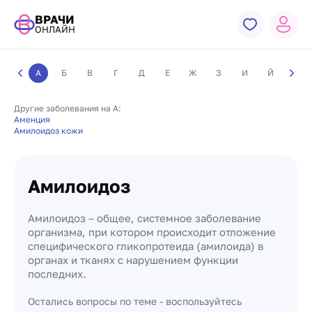
ВРАЧИ
ОНЛАЙН
А
Б
В
Г
Д
Е
Ж
З
И
Й
К
Другие заболевания на А:
Аменция
Амилоидоз кожи
Амилоидоз
Амилоидоз – общее, системное заболевание
организма, при котором происходит отложение
специфического гликопротеида (амилоида) в
органах и тканях с нарушением функции
последних.
Остались вопросы по теме - воспользуйтесь