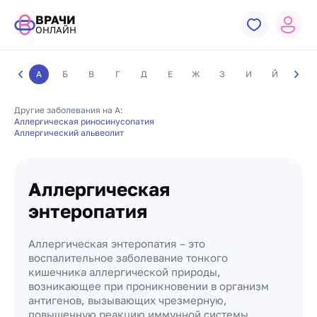
ВРАЧИ
ОНЛАЙН
А
Б
В
Г
Д
Е
Ж
З
И
Й
К
Другие заболевания на А:
Аллергическая риносинусопатия
Аллергический альвеолит
Аллергическая
энтеропатия
Аллергическая энтеропатия – это
воспалительное заболевание тонкого
кишечника аллергической природы,
возникающее при проникновении в организм
антигенов, вызывающих чрезмерную,
повышенную реакцию иммунной системы.