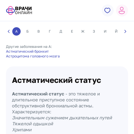
ВРАЧИ
ОНЛАЙН
А
Б
В
Г
Д
Е
Ж
З
И
Й
К
Другие заболевания на А:
Астматический бронхит
Астроцитома головного мозга
Астматический статус
Астматический статус
- это тяжелое и
длительное приступное состояние
обструктивной бронхиальной астмы.
Характеризуется:
Значительным сужением дыхательных путей
Тяжелой одышкой
Хрипами