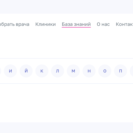
брать врача
Клиники
База знаний
О нас
Контак
И
Й
К
Л
М
Н
О
П