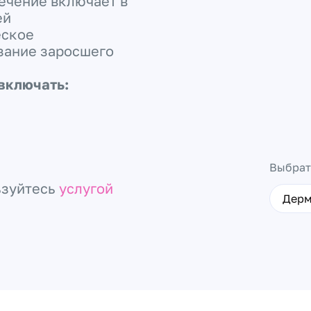
ечение включает в
ей
еское
зание заросшего
включать:
Выбрат
ьзуйтесь
услугой
Дерм