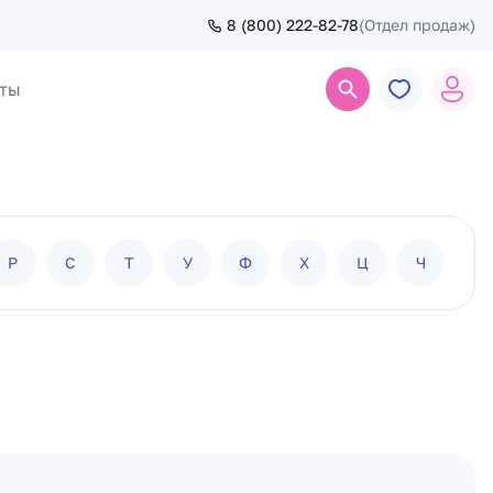
8 (800) 222-82-78
(Отдел продаж)
ты
Поиск
Р
С
Т
У
Ф
Х
Ц
Ч
Ш