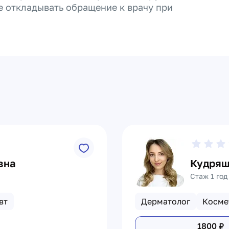
е откладывать обращение к врачу при
вна
Кудряш
Стаж 1 год
вт
Дерматолог
Косме
1800
₽