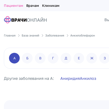
Пациентам
Врачам
Клиникам
ВРАЧИ
ОНЛАЙН
Вы
Главная
База знаний
Заболевания
Анкилоблефарон
А
Б
В
Г
Д
Е
Ж
З
Другие заболевания на А:
Аниридия
Анкилоз