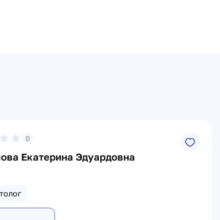
0
ова Екатерина Эдуардовна
толог