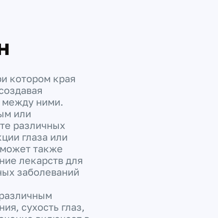
н
ри котором края
 создавая
 между ними.
ым или
ате различных
кции глаза или
 может также
ние лекарств для
ных заболеваний
 различным
ия, сухость глаз,