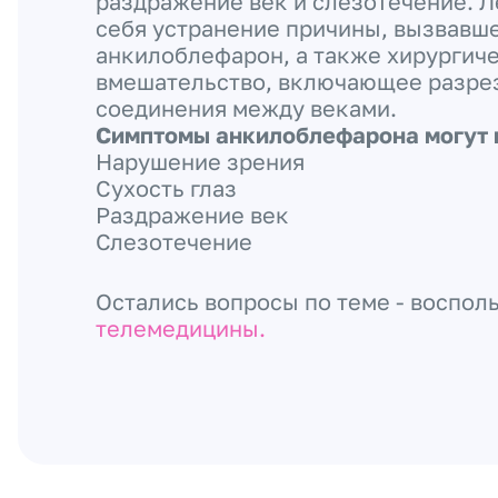
раздражение век и слезотечение. Л
себя устранение причины, вызвавш
анкилоблефарон, а также хирургич
вмешательство, включающее разре
соединения между веками.
Симптомы анкилоблефарона могут 
Нарушение зрения
Сухость глаз
Раздражение век
Слезотечение
Остались вопросы по теме - воспол
телемедицины.