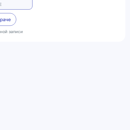
Е
враче
ьной записи