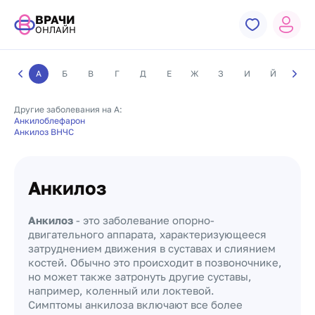
ВРАЧИ
ОНЛАЙН
А
Б
В
Г
Д
Е
Ж
З
И
Й
К
Другие заболевания на А:
Анкилоблефарон
Анкилоз ВНЧС
Анкилоз
Анкилоз
- это заболевание опорно-
двигательного аппарата, характеризующееся
затруднением движения в суставах и слиянием
костей. Обычно это происходит в позвоночнике,
но может также затронуть другие суставы,
например, коленный или локтевой.
Симптомы анкилоза включают все более