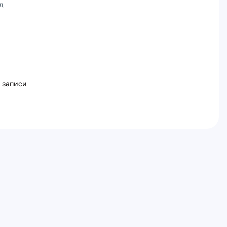
д
 записи