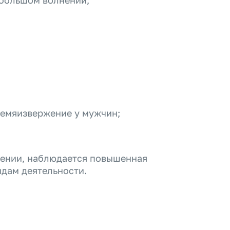
ебольшом волнении;
семяизвержение у мужчин;
тении, наблюдается повышенная
идам деятельности.