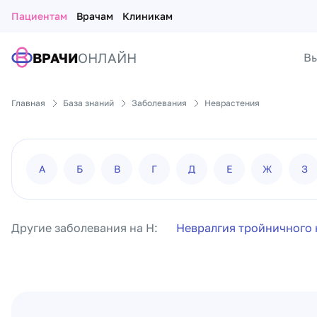
Пациентам
Врачам
Клиникам
ВРАЧИ
ОНЛАЙН
Вы
Главная
База знаний
Заболевания
Неврастения
А
Б
В
Г
Д
Е
Ж
З
Другие заболевания на Н:
Невралгия тройничного 