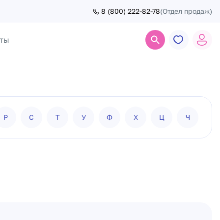
8 (800) 222-82-78
(Отдел продаж)
ты
Поиск
Р
С
Т
У
Ф
Х
Ц
Ч
Ш