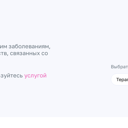
ким заболеваниям,
тв, связанных со
Выбрат
ьзуйтесь
услугой
Тера