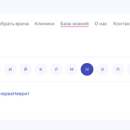
брать врача
Клиники
База знаний
О нас
Контак
И
Й
К
Л
М
Н
О
П
нерва
Неврит