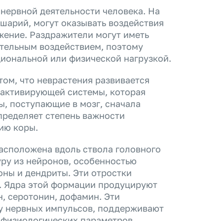
нервной деятельности человека. На
шарий, могут оказывать воздействия
жение. Раздражители могут иметь
тельным воздействием, поэтому
циональной или физической нагрузкой.
ом, что неврастения развивается
 активирующей системы, которая
ы, поступающие в мозг, сначала
пределяет степень важности
ию коры.
асположена вдоль ствола головного
уру из нейронов, особенностью
оны и дендриты. Эти отростки
а. Ядра этой формации продуцируют
, серотонин, дофамин. Эти
чу нервных импульсов, поддерживают
и физиологических параметров