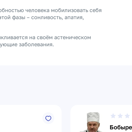
обностью человека мобилизовать себя
той фазы – сонливость, апатия,
икливается на своём астеническом
вующие заболевания.
Бобыре