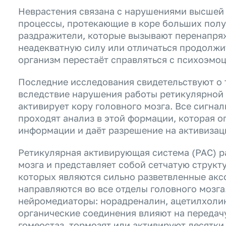
Неврастения связана с нарушениями высшей 
процессы, протекающие в коре больших полу
раздражители, которые вызывают перенапря
неадекватную силу или отличаться продолжи
организм перестаёт справляться с психоэмо
Последние исследования свидетельствуют о т
вследствие нарушения работы ретикулярной
активирует кору головного мозга. Все сигнал
проходят анализ в этой формации, которая о
информации и даёт разрешение на активизац
Ретикулярная активирующая система (РАС) р
мозга и представляет собой сетчатую структ
которых являются сильно разветвленные акс
направляются во все отделы головного мозг
нейромедиаторы: норадреналин, ацетилхолин
органические соединения влияют на переда
гомеостаз, тормозят или активируют десятк