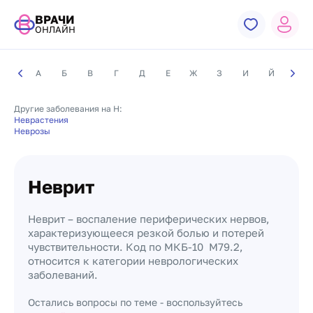
ВРАЧИ
ОНЛАЙН
А
Б
В
Г
Д
Е
Ж
З
И
Й
К
Другие заболевания на Н:
Неврастения
Неврозы
Неврит
Неврит – воспаление периферических нервов,
характеризующееся резкой болью и потерей
чувствительности. Код по МКБ-10 M79.2,
относится к категории неврологических
заболеваний.
Остались вопросы по теме - воспользуйтесь