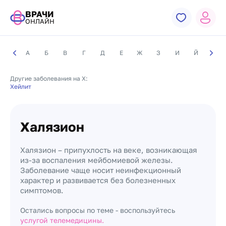
ВРАЧИ
ОНЛАЙН
А
Б
В
Г
Д
Е
Ж
З
И
Й
К
Другие заболевания на Х:
Хейлит
Халязион
Халязион – припухлость на веке, возникающая
из-за воспаления мейбомиевой железы.
Заболевание чаще носит неинфекционный
характер и развивается без болезненных
симптомов.
Остались вопросы по теме - воспользуйтесь
услугой телемедицины.