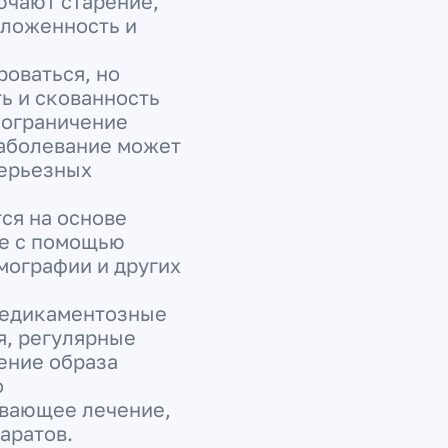
ючают старение,
оложенность и
оваться, но
ь и скованность
, ограничение
аболевание может
серьезных
ся на основе
же с помощью
мографии и других
медикаментозные
я, регулярные
ение образа
о
ивающее лечение,
аратов.