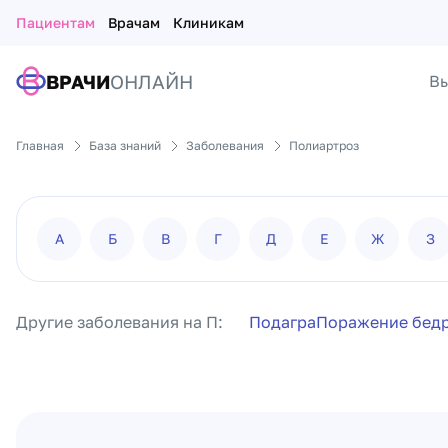
Пациентам
Врачам
Клиникам
ВРАЧИ
ОНЛАЙН
Вы
Главная
База знаний
Заболевания
Полиартроз
А
Б
В
Г
Д
Е
Ж
З
Другие заболевания на П:
Подагра
Поражение бедр