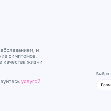
заболеванием, и
ние симптомов,
е качества жизни
Выбрат
ьзуйтесь
услугой
Ревм