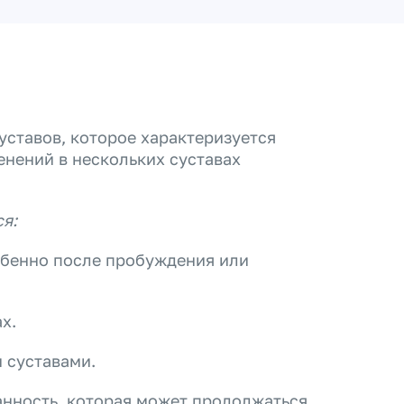
уставов, которое характеризуется
енений в нескольких суставах
я:
обенно после пробуждения или
х.
 суставами.
анность, которая может продолжаться