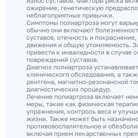
износ суставов. Факторы риска вкл
ожирение, генетическую предрасп
неблагоприятные привычки.
Симптомы полиартроза могут варьир
обычно они включают болезненност
суставов, отечность и покраснение
движения и общую утомляемость. З
привести к инвалидности в случае 
повреждений суставов.
Диагноз полиартроза устанавливает
клинического обследования, а так
рентгена, магнитно-резонансной то
диагностических процедур.
Лечение полиартроза включает не
меры, такие как физическая терапи
упражнения, контроль веса и улучш
жизни. Также может быть назначен
противовоспалительное и обезбол
включая прием лекарственных преп