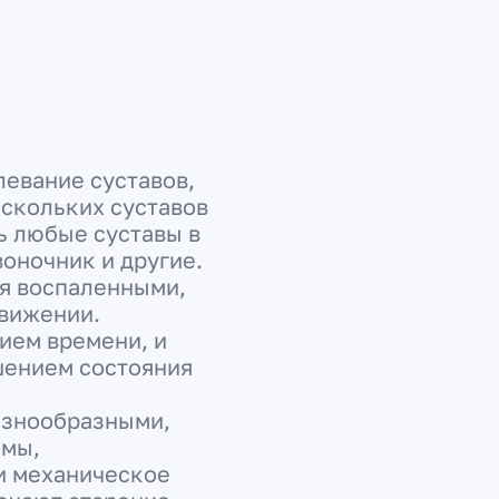
левание суставов,
скольких суставов
ь любые суставы в
воночник и другие.
ся воспаленными,
вижении.
ием времени, и
шением состояния
азнообразными,
емы,
и механическое