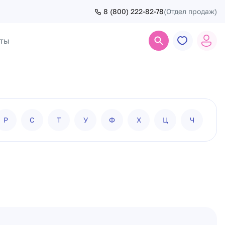
8 (800) 222-82-78
(Отдел продаж)
ты
Поиск
Р
С
Т
У
Ф
Х
Ц
Ч
Ш