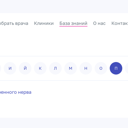
брать врача
Клиники
База знаний
О нас
Контак
И
Й
К
Л
М
Н
О
П
енного нерва