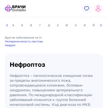
ВРАЧИ
ОНЛАЙН
А
Б
В
Г
Д
Е
Ж
З
И
Й
К
Другие заболевания на Н:
Непереносимость лактозы
Нефрит
Нефроптоз
Нефроптоз – патологическое смещение почек
за пределы анатомического ложа,
сопровождающееся коликами, болевым
синдромом, повышением артериального
давления. По международной классификации
заболеваний относится к группе болезней
мочеполовой системы. Код диагноза по МКБ