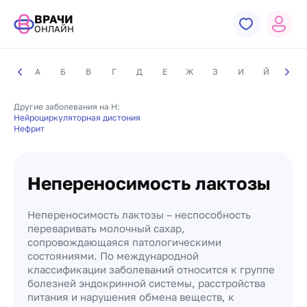
ВРАЧИ
ОНЛАЙН
А
Б
В
Г
Д
Е
Ж
З
И
Й
К
Другие заболевания на Н:
Нейроциркуляторная дистония
Нефрит
Непереносимость лактозы
Непереносимость лактозы – неспособность
переваривать молочный сахар,
сопровождающаяся патологическими
состояниями. По международной
классификации заболеваний относится к группе
болезней эндокринной системы, расстройства
питания и нарушения обмена веществ, к