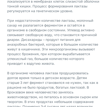
локализуется в мембранах клеток слизистой оболочки
тонкой кишки. Процесс формирования лактазы
регулируется на генетическом уровне.
При недостаточном количестве лактазы, молочный
сахар не разлагается ферментом и остаётся в
организме в свободном состоянии. Углевод активно
связывает свободную воду, что становится причиной
диареи. Дисахариды – продукт питания для
анаэробных бактерий, которые в большом количестве
живут в кишечнике. Эти микроорганизмы вызывают
процесс брожения, при котором вырабатывается
углекислый газ, большое количество которого
приводит к вздутию живота.
В организме человека лактаза продуцировалась
долгое время только в детском возрасте. Детям
старше 3 лет фермент становился не нужен, так как в
рационе не было продуктов, богатых лактозой. В
бронзовом веке человечество занялось
животноводством, но питалось в основном сыром или
творогом. В этих продуктах небольшое содержание
лактозы. Примерно 3-4 тысячи лет назад возникли