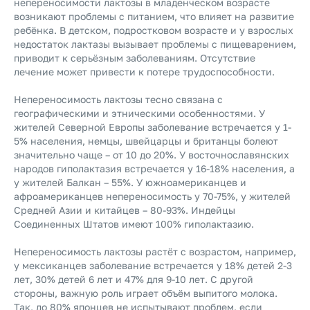
непереносимости лактозы в младенческом возрасте
возникают проблемы с питанием, что влияет на развитие
ребёнка. В детском, подростковом возрасте и у взрослых
недостаток лактазы вызывает проблемы с пищеварением,
приводит к серьёзным заболеваниям. Отсутствие
лечение может привести к потере трудоспособности.
Непереносимость лактозы тесно связана с
географическими и этническими особенностями. У
жителей Северной Европы заболевание встречается у 1-
5% населения, немцы, швейцарцы и британцы болеют
значительно чаще – от 10 до 20%. У восточнославянских
народов гиполактазия встречается у 16-18% населения, а
у жителей Балкан – 55%. У южноамериканцев и
афроамериканцев непереносимость у 70-75%, у жителей
Средней Азии и китайцев – 80-93%. Индейцы
Соединенных Штатов имеют 100% гиполактазию.
Непереносимость лактозы растёт с возрастом, например,
у мексиканцев заболевание встречается у 18% детей 2-3
лет, 30% детей 6 лет и 47% для 9-10 лет. С другой
стороны, важную роль играет объём выпитого молока.
Так, до 80% японцев не испытывают проблем, если