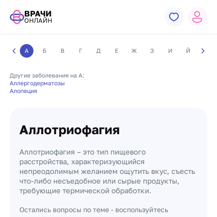
ВРАЧИ
ОНЛАЙН
А
Б
В
Г
Д
Е
Ж
З
И
Й
К
Другие заболевания на А:
Аллергодерматозы
Алопеция
Аллотриофагия
Аллотриофагия – это тип пищевого
расстройства, характеризующийся
непреодолимым желанием ощутить вкус, съесть
что-либо несъедобное или сырые продукты,
требующие термической обработки.
Остались вопросы по теме - воспользуйтесь