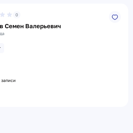
0
в Семен Валерьевич
да
г
 записи