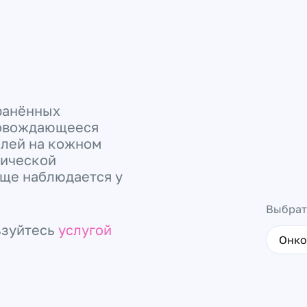
транённых
ровождающееся
олей на кожном
пической
аще наблюдается у
Выбрат
ьзуйтесь
услугой
Онко