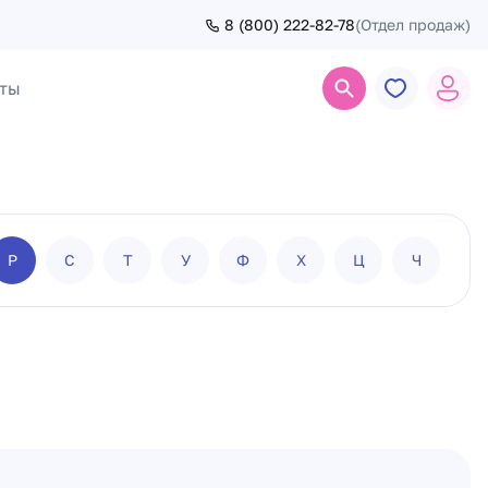
8 (800) 222-82-78
(Отдел продаж)
ты
Поиск
Р
С
Т
У
Ф
Х
Ц
Ч
Ш