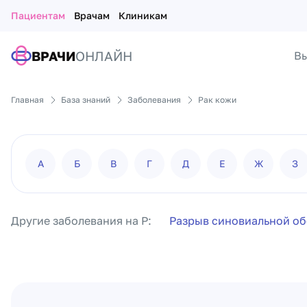
Пациентам
Врачам
Клиникам
ВРАЧИ
ОНЛАЙН
Вы
Главная
База знаний
Заболевания
Рак кожи
А
Б
В
Г
Д
Е
Ж
З
Другие заболевания на Р:
Разрыв синовиальной о