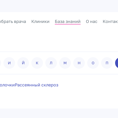
брать врача
Клиники
База знаний
О нас
Контак
И
Й
К
Л
М
Н
О
П
болочки
Рассеянный склероз