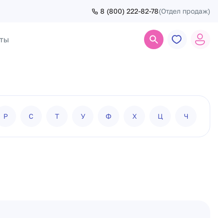
8 (800) 222-82-78
(Отдел продаж)
ты
Поиск
Р
С
Т
У
Ф
Х
Ц
Ч
Ш