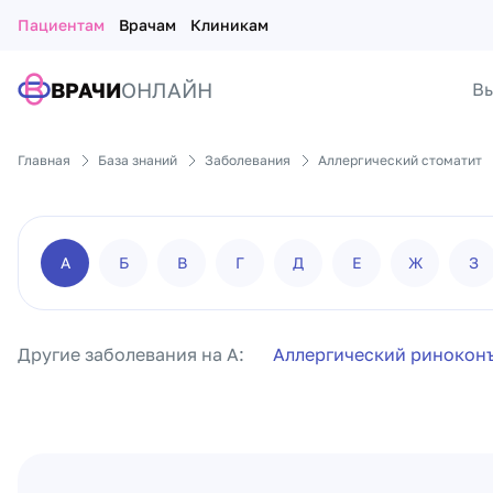
Пациентам
Врачам
Клиникам
ВРАЧИ
ОНЛАЙН
Вы
Главная
База знаний
Заболевания
Аллергический стоматит
А
Б
В
Г
Д
Е
Ж
З
Другие заболевания на А:
Аллергический ринокон