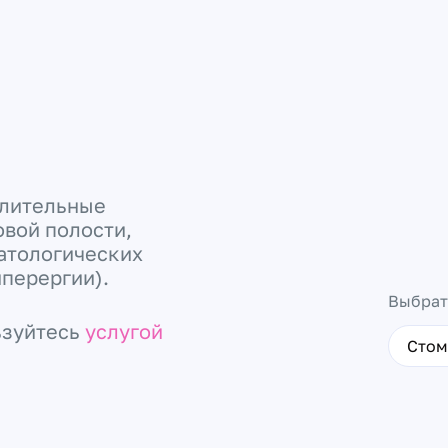
алительные
овой полости,
атологических
иперергии).
Выбрат
ьзуйтесь
услугой
Стом