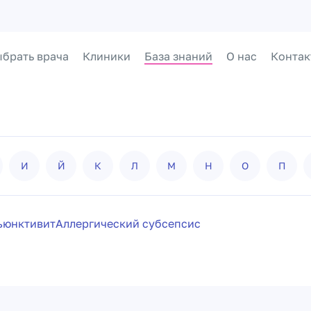
брать врача
Клиники
База знаний
О нас
Контак
И
Й
К
Л
М
Н
О
П
ъюнктивит
Аллергический субсепсис