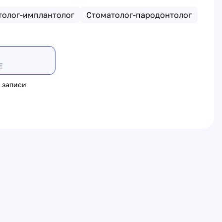
толог-имплантолог
Стоматолог-пародонтолог
Е
 записи