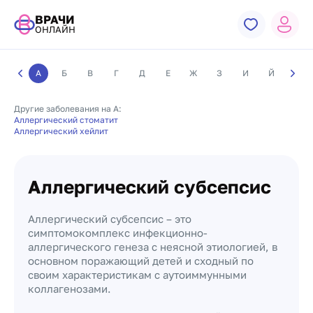
ВРАЧИ
ОНЛАЙН
А
Б
В
Г
Д
Е
Ж
З
И
Й
К
Другие заболевания на А:
Аллергический стоматит
Аллергический хейлит
Аллергический субсепсис
Аллергический субсепсис – это
симптомокомплекс инфекционно-
аллергического генеза с неясной этиологией, в
основном поражающий детей и сходный по
своим характеристикам с аутоиммунными
коллагенозами.